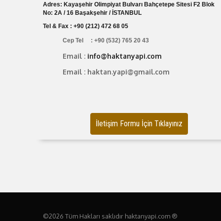
Adres
: Kayaşehir Olimpiyat Bulvarı Bahçetepe Sitesi F2 Blok
No: 2A / 16 Başakşehir / İSTANBUL
Tel & Fax :
+90 (212) 472 68 05
Cep Tel
: +90 (532) 765 20 43
Email :
info@haktanyapi.com
Email : haktan.yapi@gmail.com
İletişim Formu İçin Tıklayınız
©2026 Tüm Hakları saklıdır haktanyapi.com ®