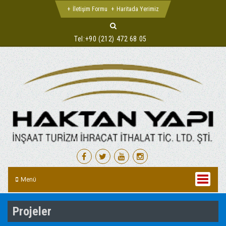
İletişim Formu
Haritada Yerimiz
Tel:
+90 (212) 472 68 05
Menü
Projeler