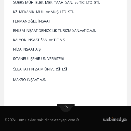
SUERS MÜH. ELEK. MEK. TAAH. SAN. ve TİC. LTD. ŞTİ.
K2 MEKANİK MÜH. ve MÜŞ. LTD. ŞTİ.
FERMANOĞLU İNŞAAT
ENLEM İNŞAAT DENİZCİLİK TURİZM SAN.veTİC.A.Ş.
KALYON İNŞAAT SAN. ve TİC.A.Ş
NİDA İNŞAAT A.Ş.
İSTANBUL ŞEHİR ÜNİVERSİTESİ
SEBAHATTİN ZAİM ÜNİVERSİTESİ
MAKRO İNŞAAT A.Ş.
©2026 Tüm Hakları saklıdır haktanyapi.com ®