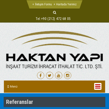
İletişim Formu
Haritada Yerimiz
Tel:
+90 (212) 472 68 05
Menü
Referanslar